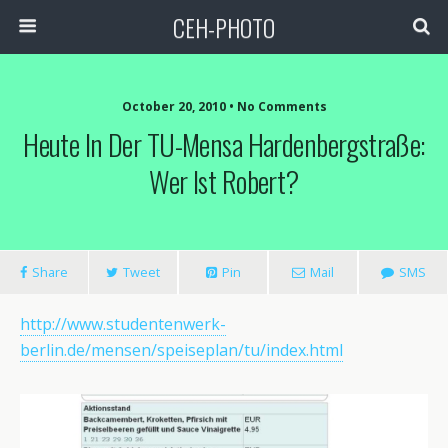
CEH-PHOTO
October 20, 2010 • No Comments
Heute In Der TU-Mensa Hardenbergstraße:
Wer Ist Robert?
Share
Tweet
Pin
Mail
SMS
http://www.studentenwerk-
berlin.de/mensen/speiseplan/tu/index.html